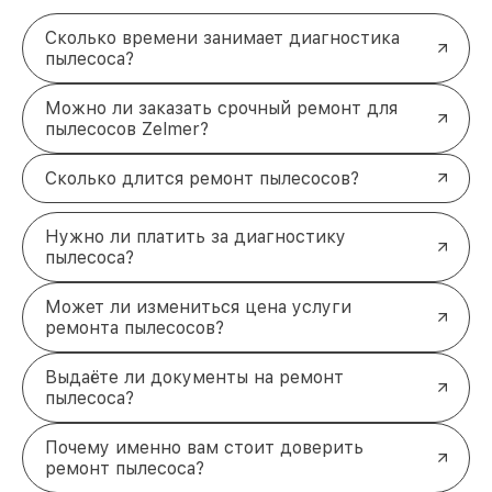
Услуги, которым можно доверять
Обратиться к специалистам — лучший способ
Сколько времени занимает диагностика
сохранить пылесос в рабочем состоянии. Мы
пылесоса?
предлагаем профессиональный ремонт,
качественные материалы и удобные условия для
Можно ли заказать срочный ремонт для
клиентов. Позвоните по телефону +7 (863) 209-
пылесосов Zelmer?
79-87, или приходите в наш сервисный центр по
адресу: проспект Стачки, 200/1к1.
Сколько длится ремонт пылесосов?
Нужно ли платить за диагностику
пылесоса?
Может ли измениться цена услуги
ремонта пылесосов?
Выдаёте ли документы на ремонт
пылесоса?
Почему именно вам стоит доверить
ремонт пылесоса?