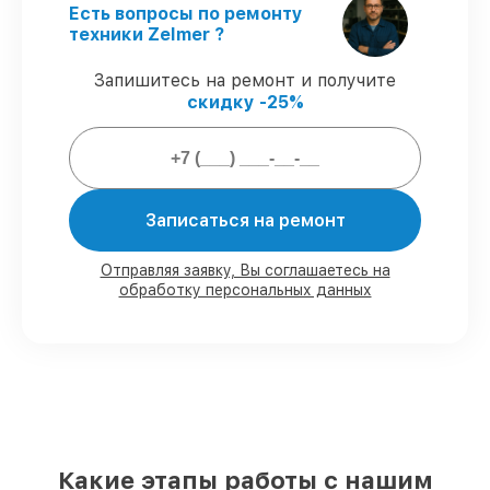
проводится с соблюдением гарантийных
Есть вопросы по ремонту
обязательств.
техники Zelmer ?
Запишитесь на ремонт и получите
Что мы гарантируем при
скидку -25%
обслуживании пылесосов:
80%
обслуживаний завершаем при
клиенте
Записаться на ремонт
90%
деталей готовы к установке,
остальные заказываются оперативно
Фирменные детали и качественные
Отправляя заявку, Вы соглашаетесь на
аналоги
– под разные запросы
обработку персональных данных
85%
заказов выполняются за 1–2 часа,
при немедленном старте
Какую ответственность мы берем на
себя перед клиентами:
Какие этапы работы с нашим
Сохранность техники под нашей