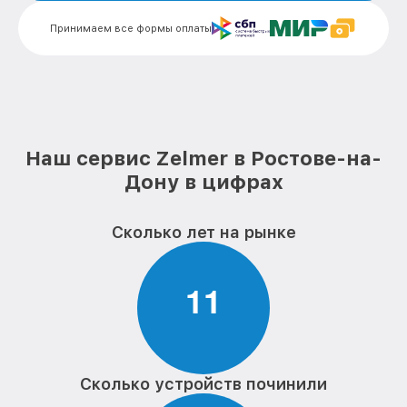
от 500₽
Zelmer
Принимаем все формы оплаты
Замена шнура питания пылесоса Zelmer
от 1000₽
Корпусный ремонт (замена резинок,
от 1500₽
креплений, кнопок) пылесоса Zelmer
Ремонт платы управления
от 1600₽
(восстановление) пылесоса Zelmer
Наш сервис Zelmer в Ростове-на-
Дону в цифрах
Ремонт цепей питания материнской
от 1600₽
платы пылесоса Zelmer
Замена шлангов пылесоса Zelmer
от 500₽
Сколько лет на рынке
1
1
Сколько устройств починили