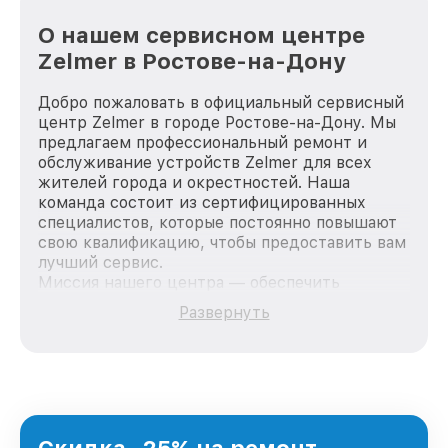
О нашем сервисном центре
Zelmer в Ростове-на-Дону
Добро пожаловать в официальный сервисный
центр Zelmer в городе Ростове-на-Дону. Мы
предлагаем профессиональный ремонт и
обслуживание устройств Zelmer для всех
жителей города и окрестностей. Наша
команда состоит из сертифицированных
специалистов, которые постоянно повышают
свою квалификацию, чтобы предоставить вам
лучший сервис.
Миссия нашего центра — обеспечить
качественный и доступный ремонт для
Развернуть
каждого пользователя продукции Zelmer, вне
зависимости от сложности поломки. Мы
стремимся к тому, чтобы каждый клиент был
удовлетворен скоростью и качеством
предоставляемых услуг. Наша цель — стать
лучшим сервисным центром Zelmer в городе
Ростове-на-Дону, постоянно повышая уровень
Скидка -25% на ремонт